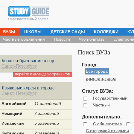
ВУЗЫ
ШКОЛЫ
ДЕТСКИЕ САДЫ
КОЛЛЕДЖИ
КУ
Частные объявления
Новости
Что почитать
Электронн
Поиск ВУЗа
Бизнес-образование в гор.
Город:
Санкт-Петербург
Все города
перейти к календарю тренингов
изменить город
Языковые курсы в городе
Статус ВУЗа:
Санкт-Петербург
Государственный
Английский
11 заведений
Частный
Немецкий
7 заведений
Дополнительно:
Испанский
5 заведений
С общежитием
С отсрочкой от армии
Китайский
2 заведений