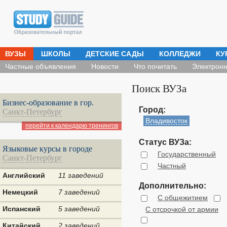
ВУЗЫ
ШКОЛЫ
ДЕТСКИЕ САДЫ
КОЛЛЕДЖИ
КУ
Частные объявления
Новости
Что почитать
Электронн
Поиск ВУЗа
Бизнес-образование в гор.
Город:
Санкт-Петербург
Владивосток
перейти к календарю тренингов
Статус ВУЗа:
Языковые курсы в городе
Государственный
Санкт-Петербург
Частный
Английский
11 заведений
Дополнительно:
Немецкий
7 заведений
С общежитием
Испанский
5 заведений
С отсрочкой от армии
Китайский
2 заведений