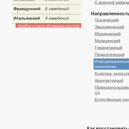
С военной кафед
Французский
6 заведений
Направленность
Итальянский
4 заведений
Технический
перейти к списку обучающих центров
Экономический
Юридический
Медицинский
Гуманитарный
Педагогический
Информационны
технологии
Культура, искусст
Архитектурный
Природопользова
с/х
Естественные нау
Как восстановить