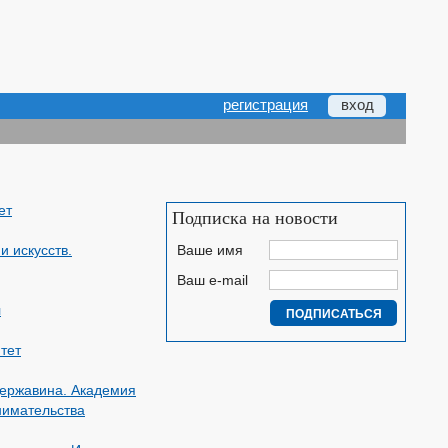
регистрация
вход
ет
Подписка на новости
и искусств.
Ваше имя
Ваш e-mail
л
тет
Державина. Академия
нимательства