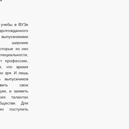
 учебы в ВУЗе
олгожданного
выпускниками
я широкие
оторые из них
пециальности,
т профессию,
я, что время
но зря. И лишь
ь выпускников
вить свои
уке, и заявить
их талантах
бществе. Для
мо поступить