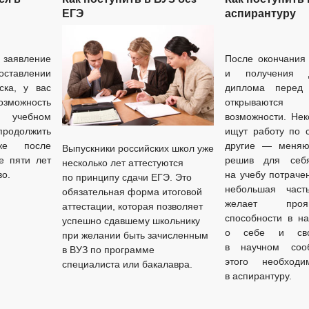
ЕГЭ
аспирантуру
заявление
После окончания
ставлении
и получения д
ска, у вас
диплома перед 
озможность
открываютс
в учебном
возможности. Нек
одолжить
ищут работу по с
же после
другие — меняю
Выпускники российских школ уже
е пяти лет
решив для себ
несколько лет аттестуются
во.
на учебу потраче
по принципу сдачи ЕГЭ. Это
небольшая част
обязательная форма итоговой
желает проя
аттестации, которая позволяет
способности в на
успешно сдавшему школьнику
о себе и сво
при желании быть зачисленным
в научном соо
в ВУЗ по программе
этого необходи
специалиста или бакалавра.
в аспирантуру.