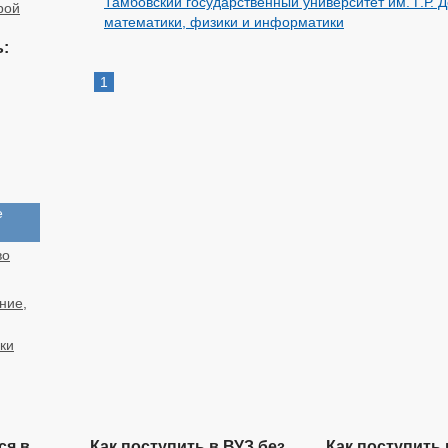
Тамбовский государственный университет им. Г.Р. 
рой
математики, физики и информатики
:
1
е
во
ние,
ки
ся в
Как поступить в ВУЗ без
Как поступить 