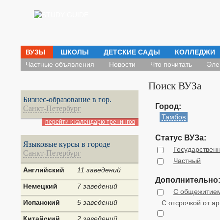
ВУЗЫ
ШКОЛЫ
ДЕТСКИЕ САДЫ
КОЛЛЕДЖИ
Частные объявления
Новости
Что почитать
Эле
Поиск ВУЗа
Бизнес-образование в гор.
Город:
Санкт-Петербург
Тамбов
перейти к календарю тренингов
Статус ВУЗа:
Языковые курсы в городе
Государствен
Санкт-Петербург
Частный
Английский
11 заведений
Дополнительно
Немецкий
7 заведений
С общежитие
Испанский
5 заведений
С отсрочкой от а
Китайский
2 заведений