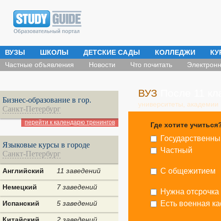
ВУЗЫ
ШКОЛЫ
ДЕТСКИЕ САДЫ
КОЛЛЕДЖИ
КУ
Частные объявления
Новости
Что почитать
Электронн
ВУЗ
После 11 кл
Бизнес-образование в гор.
университеты, академии
Санкт-Петербург
перейти к календарю тренингов
Где хотите учиться
Государственны
Языковые курсы в городе
Частный
Санкт-Петербург
Английский
11 заведений
С общежитием
Немецкий
7 заведений
Нужна отсрочка
Испанский
5 заведений
Есть военная к
Китайский
2 заведений