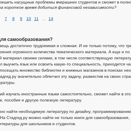
решить насущные проблемы вчерашних студентов и сможет в полн
за короткое время добиться финансовой независимости?
7
8
9
10
11
...
14
 для самообразования?
щь достаточно трудоемкая и сложная. И не только потому, что тр
оения огромного количества тематического материала. А еще и по 
ой материал своими силами, в том числе соответствующую литерату
 выучить язык или освоить какую-то специальность, приходится ч
 посещать множество библиотек и книжных магазинов в поисках не
дгид.ру значительно облегчил эту задачу, разместив на своих стр
ературы.
ий изучать иностранные языки самостоятельно, сможет найти в эт
и, пособия и другую полезную литературу.
жно найти необходимую литературу по дизайну, программированию,
На Стадгид.ру можно найти не только книги для самообразования,
итературы для школьников и студентов.