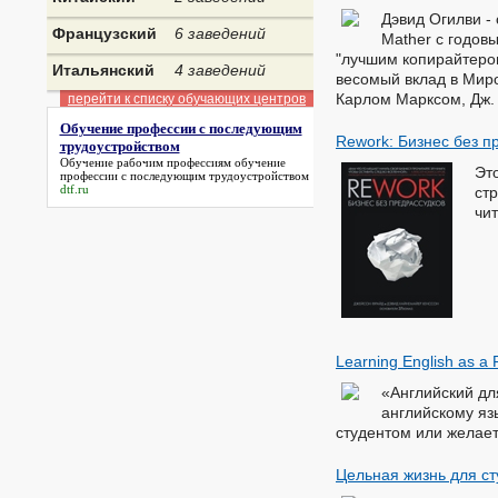
Дэвид Огилви -
Французский
6 заведений
Mather с годов
"лучшим копирайтером
Итальянский
4 заведений
весомый вклад в Мир
Карлом Марксом, Дж.
перейти к списку обучающих центров
Обучение профессии с последующим
Rework: Бизнес без п
трудоустройством
Обучение рабочим профессиям
обучение
Эт
профессии с последующим трудоустройством
dtf.ru
стр
чи
Learning English as 
«Английский дл
английскому яз
студентом или желает
Цельная жизнь для ст