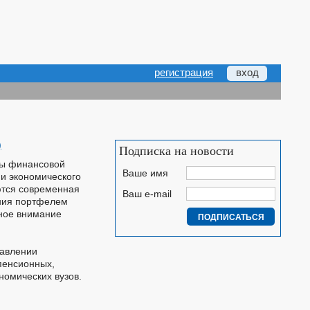
регистрация
вход
)
Подписка на новости
ды финансовой
Ваше имя
и экономического
ются современная
Ваш e-mail
ения портфелем
ное внимание
равлении
пенсионных,
номических вузов.