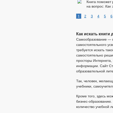
Книга поможет 
на вопрос:
Как 
1
2
3
4
5
6
Как искать книги
Самообразование — ве
самостоятельного усв
требуется искать так
самостоятельно решил
просторы Интернета,
информации. Сайт Ста
образовательной лит
Так, человек, желающ
учебники, самоучител
Кроме того, здесь мо
бизнес-образованию. 
количество учебной л