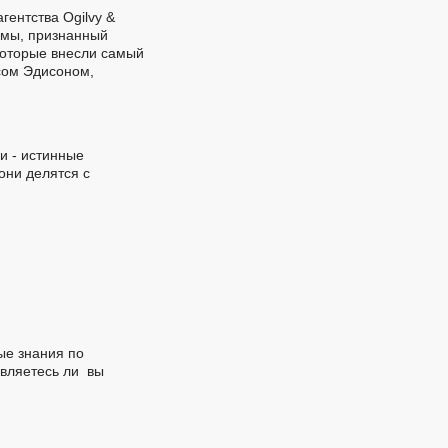
гентства Ogilvy &
амы, признанный
 которые внесли самый
сом Эдисоном,
и - истинные
они делятся с
ые знания по
являетесь ли вы