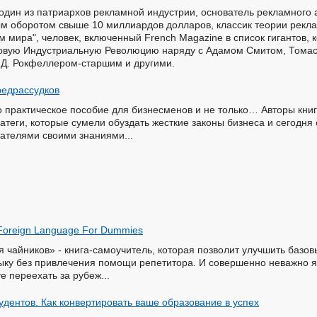
 один из патриархов рекламной индустрии, основатель рекламного а
ым оборотом свыше 10 миллиардов долларов, классик теории рекл
 мира", человек, включенный French Magazine в список гигантов,
овую Индустриальную Революцию наряду с Адамом Смитом, Тома
 Д. Рокфеллером-старшим и другими.
редрассудков
о практическое пособие для бизнесменов и не только… Авторы книг
атеги, которые сумели обуздать жесткие законы бизнеса и сегодня 
тателями своими знаниями...
a Foreign Language For Dummies
я чайников» - книга-самоучитель, которая позволит улучшить базов
ыку без привлечения помощи репетитора. И совершенно неважно 
е переехать за рубеж...
удентов. Как конвертировать ваше образование в успех