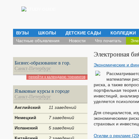
ВУЗЫ
ШКОЛЫ
ДЕТСКИЕ САДЫ
КОЛЛЕДЖИ
Частные объявления
Новости
Что почитать
Эле
Электронная би
Бизнес-образование в гор.
Экономические и фина
Санкт-Петербург
Рассматривает
перейти к календарю тренингов
математики рис
риска, а также вопр
портфельная теория 
Языковые курсы в городе
инвестиций, анализи
Санкт-Петербург
уделяется психологи
Английский
11 заведений
Для специалистов, и
Немецкий
7 заведений
экономическими риска
страховых и инвестиц
Испанский
5 заведений
Огилви о рекламе (200
Китайский
2 заведений