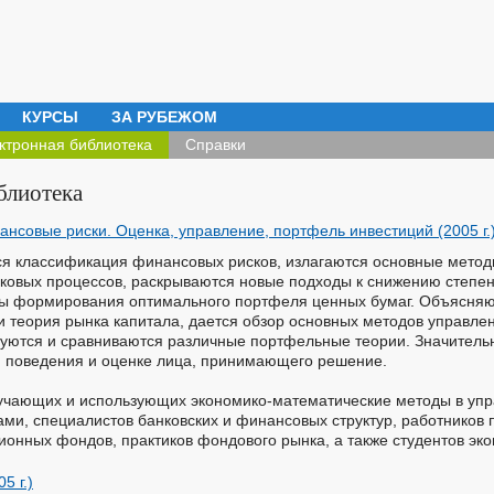
КУРСЫ
ЗА РУБЕЖОМ
ктронная библиотека
Справки
блиотека
нсовые риски. Оценка, управление, портфель инвестиций (2005 г.
ся классификация финансовых рисков, излагаются основные мето
ковых процессов, раскрываются новые подходы к снижению степен
осы формирования оптимального портфеля ценных бумаг. Объясня
и теория рынка капитала, дается обзор основных методов управл
руются и сравниваются различные портфельные теории. Значитель
и поведения и оценке лица, принимающего решение.
зучающих и использующих экономико-математические методы в уп
ми, специалистов банковских и финансовых структур, работников 
ионных фондов, практиков фондового рынка, а также студентов эко
5 г.)