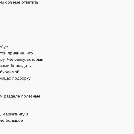
ом объеме ответить
ебует
той причине, что
ру. Человеку, который
асами бороздить
обходимой
аницах подборку
ом разделе полезные
 маркетингу и
 но большое