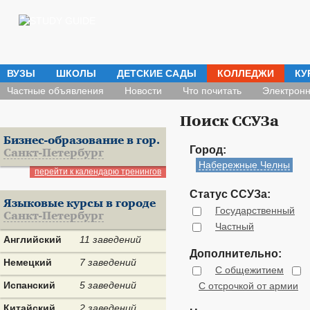
ВУЗЫ
ШКОЛЫ
ДЕТСКИЕ САДЫ
КОЛЛЕДЖИ
КУ
Частные объявления
Новости
Что почитать
Электронн
Поиск ССУЗа
Бизнес-образование в гор.
Город:
Санкт-Петербург
Набережные Челны
перейти к календарю тренингов
Статус ССУЗа:
Языковые курсы в городе
Государственный
Санкт-Петербург
Частный
Английский
11 заведений
Дополнительно:
Немецкий
7 заведений
С общежитием
Испанский
5 заведений
С отсрочкой от армии
Китайский
2 заведений