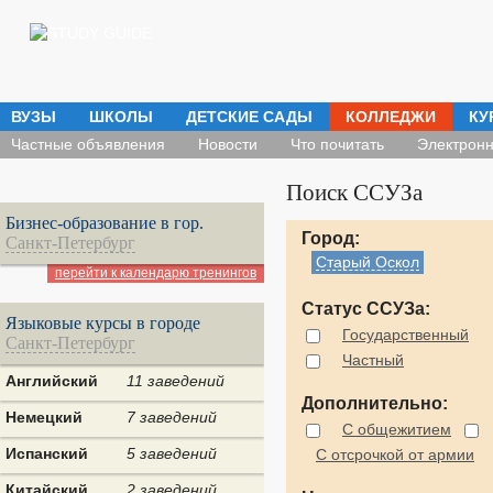
ВУЗЫ
ШКОЛЫ
ДЕТСКИЕ САДЫ
КОЛЛЕДЖИ
КУ
Частные объявления
Новости
Что почитать
Электронн
Поиск ССУЗа
Бизнес-образование в гор.
Город:
Санкт-Петербург
Старый Оскол
перейти к календарю тренингов
Статус ССУЗа:
Языковые курсы в городе
Государственный
Санкт-Петербург
Частный
Английский
11 заведений
Дополнительно:
Немецкий
7 заведений
С общежитием
Испанский
5 заведений
С отсрочкой от армии
Китайский
2 заведений