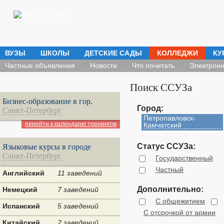
ВУЗЫ
ШКОЛЫ
ДЕТСКИЕ САДЫ
КОЛЛЕДЖИ
КУ
Частные объявления
Новости
Что почитать
Электронн
Поиск ССУЗа
Бизнес-образование в гор.
Город:
Санкт-Петербург
Петропавловск-
перейти к календарю тренингов
Камчатский
Статус ССУЗа:
Языковые курсы в городе
Санкт-Петербург
Государственный
Частный
Английский
11 заведений
Дополнительно:
Немецкий
7 заведений
С общежитием
Испанский
5 заведений
С отсрочкой от армии
Китайский
2 заведений