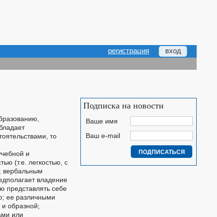
регистрация
вход
Подписка на новости
бразованию,
Ваше имя
бладает
Ваш e-mail
тоятельствами, то
учебной и
ю (т.е. легкостью, с
; вербальным
редполагает владение
ю представлять себе
ю; ее различными
 и образной;
ами или