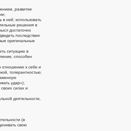
ением, развитие
ии;
 в ней; использовать
ятельные решения в
мысл достаточно
едвидеть последствия
овые оригинальные
еть ситуацию в
шление; способен
о отношению к себе и
кой, толерантностью;
раженную
ржать удар»);
 своих силах и
альной деятельности,
тельности (в
ценивать свою