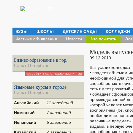
ВУЗЫ
ШКОЛЫ
ДЕТСКИЕ САДЫ
КОЛЛЕДЖИ
Частные объявления
Новости
Что почитать
Эле
Модель выпускн
09.12.2010
Бизнес-образование в гор.
Санкт-Петербург
Выпускник колледжа –
• владеет объемом и
перейти к календарю тренингов
необходимой для усп
способностью творчес
Языковые курсы в городе
есть имеет развитый 
Санкт-Петербург
• обладает сформиро
производственной дея
Английский
11 заведений
которой человек мож
восприятием (т.е. сп
Немецкий
7 заведений
необходимым понятий
различные предметы 
Испанский
5 заведений
видами, в первую оче
способностью к расс
Китайский
2 заведений