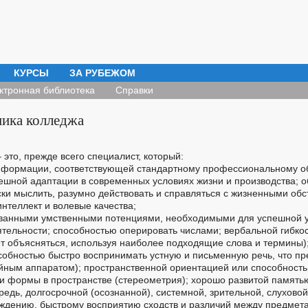
КУРСЫ
ЗА РУБЕЖОМ
ктронная библиотека
Справки
ика колледжа
 это, прежде всего специалист, который:
нформации, соответствующей стандартному профессиональному о
ешной адаптации в современных условиях жизни и производства; о
ки мыслить, разумно действовать и справляться с жизненными обс
интеллект и волевые качества;
ванными умственными потенциями, необходимыми для успешной 
тельности; способностью оперировать числами; вербальной гибкость
ет объясняться, используя наиболее подходящие слова и термины)
особностью быстро воспринимать устную и письменную речь, что п
ным аппаратом); пространственной ориентацией или способность
и формы в пространстве (стереометрия); хорошо развитой память
редь, долгосрочной (осознанной), системной, зрительной, слуховой
уждению, быстрому восприятию сходств и различий между предмет