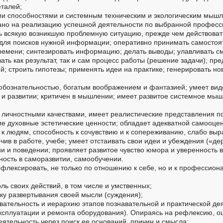
еталей;
ими способностями и системным техническим и экологическим мышл
ано на реализацию успешной деятельности по выбранной професс
ь всякую возникшую проблемную ситуацию, прежде чем действовать
 для поисков нужной информации; оперативно принимать самосто
ремени; синтезировать информацию; делать выводы; улавливать с
ать как результат, так и сам процесс работы (решение задачи); пр
ий; строить гипотезы; применять идеи на практике; генерировать н
юбознательностью, богатым воображением и фантазией; умеет вид
 и развитии; критичен в мышлении; имеет развитое системное мы
 личностными качествами, имеет реалистические представления п
е духовные эстетические ценности; обладает адекватной самооцен
 к людям, способность к сочувствию и к сопереживанию, слабо вы
чив в работе, учебе; умеет отстаивать свои идеи и убеждения («де
 и поведении; проявляет развитое чувство юмора и уверенность в
ность в саморазвитии, самообучении.
рефлексировать, не только по отношению к себе, но и к профессион
ль своих действий, в том числе и умственных;
ику развертывания своей мысли (суждения);
вательность и иерархию этапов познавательной и практической дея
ксплуатации и ремонта оборудования). Опираясь на рефлексию, о
тельность через поиск ее оснований, причин и смысла;