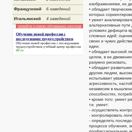
изображениями, их д
Французский
6 заведений
• обладает творческ
которых сориентиров
Итальянский
4 заведений
• умеет анализироват
альтернативные пути
перейти к списку обучающих центров
условиях дефицита в
Обучение новой профессии с
сложных идей; оценив
последующим трудоустройством
своих и чужих действ
Обучение новой профессии с последующим
идеи;
трудоустройством
учебный центр профессия
dtf.ru
• обладает высокой л
целом, в ее движении
разумно рисковать;
• обладает развитыми
другим людям, высоки
испытывает уважение
агрессивность; настой
независим в мышлении
способностях, потреб
• кроме того: умеет 
т.е. умеет:
- осуществлять контро
- контролировать лог
- определять последо
процессе обучения, э
профессиональную дея