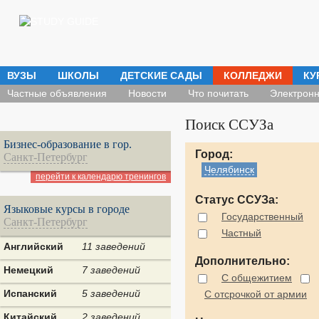
ВУЗЫ
ШКОЛЫ
ДЕТСКИЕ САДЫ
КОЛЛЕДЖИ
КУ
Частные объявления
Новости
Что почитать
Электронн
Поиск ССУЗа
Бизнес-образование в гор.
Город:
Санкт-Петербург
Челябинск
перейти к календарю тренингов
Статус ССУЗа:
Языковые курсы в городе
Государственный
Санкт-Петербург
Частный
Английский
11 заведений
Дополнительно:
Немецкий
7 заведений
С общежитием
Испанский
5 заведений
С отсрочкой от армии
Китайский
2 заведений