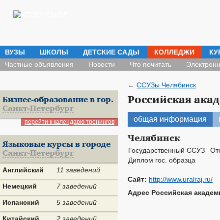
ВУЗЫ
ШКОЛЫ
ДЕТСКИЕ САДЫ
КОЛЛЕДЖИ
КУ
Частные объявления
Новости
Что почитать
Электронн
←
ССУЗы Челябинск
Российская ака
Бизнес-образование в гор.
Санкт-Петербург
общая информация
перейти к календарю тренингов
Челябинск
Языковые курсы в городе
Государственный ССУЗ
От
Санкт-Петербург
Диплом гос. образца
Английский
11 заведений
Сайт:
http://www.uralraj.ru/
Немецкий
7 заведений
Адрес Российская академ
Испанский
5 заведений
Китайский
2 заведений