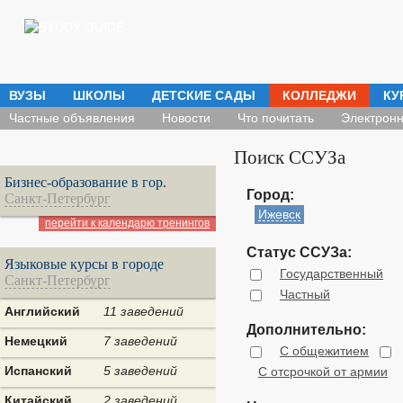
ВУЗЫ
ШКОЛЫ
ДЕТСКИЕ САДЫ
КОЛЛЕДЖИ
КУ
Частные объявления
Новости
Что почитать
Электронн
Поиск ССУЗа
Бизнес-образование в гор.
Город:
Санкт-Петербург
Ижевск
перейти к календарю тренингов
Статус ССУЗа:
Языковые курсы в городе
Государственный
Санкт-Петербург
Частный
Английский
11 заведений
Дополнительно:
Немецкий
7 заведений
С общежитием
Испанский
5 заведений
С отсрочкой от армии
Китайский
2 заведений