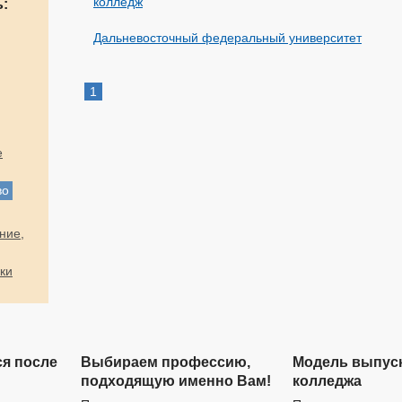
колледж
:
Дальневосточный федеральный университет
1
е
во
ние,
ки
ся после
Выбираем профессию,
Модель выпус
подходящую именно Вам!
колледжа