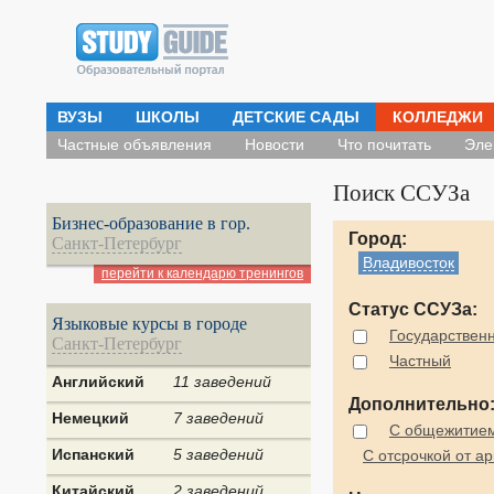
ВУЗЫ
ШКОЛЫ
ДЕТСКИЕ САДЫ
КОЛЛЕДЖИ
Частные объявления
Новости
Что почитать
Эле
Поиск ССУЗа
Бизнес-образование в гор.
Город:
Санкт-Петербург
Владивосток
перейти к календарю тренингов
Статус ССУЗа:
Языковые курсы в городе
Государствен
Санкт-Петербург
Частный
Английский
11 заведений
Дополнительно
Немецкий
7 заведений
С общежитие
Испанский
5 заведений
С отсрочкой от а
Китайский
2 заведений