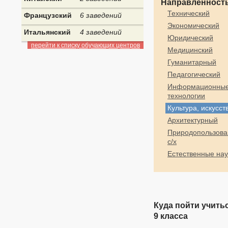
Направленность
Технический
Французский
6 заведений
Экономический
Итальянский
4 заведений
Юридический
перейти к списку обучающих центров
Медицинский
Гуманитарный
Педагогический
Информационны
технологии
Культура, искусст
Архитектурный
Природопользова
с/х
Естественные нау
Куда пойти учить
9 класса