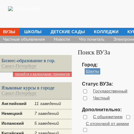
ВУЗЫ
ШКОЛЫ
ДЕТСКИЕ САДЫ
КОЛЛЕДЖИ
КУ
Частные объявления
Новости
Что почитать
Электронн
Поиск ВУЗа
Бизнес-образование в гор.
Город:
Санкт-Петербург
Шахты
перейти к календарю тренингов
Статус ВУЗа:
Языковые курсы в городе
Государственный
Санкт-Петербург
Частный
Английский
11 заведений
Дополнительно:
Немецкий
7 заведений
С общежитием
Испанский
5 заведений
С отсрочкой от армии
Китайский
2 заведений