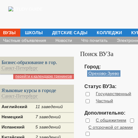
ВУЗЫ
ШКОЛЫ
ДЕТСКИЕ САДЫ
КОЛЛЕДЖИ
КУ
Частные объявления
Новости
Что почитать
Электронн
Поиск ВУЗа
Бизнес-образование в гор.
Город:
Санкт-Петербург
Орехово-Зуево
перейти к календарю тренингов
Статус ВУЗа:
Языковые курсы в городе
Государственный
Санкт-Петербург
Частный
Английский
11 заведений
Дополнительно:
Немецкий
7 заведений
С общежитием
Испанский
5 заведений
С отсрочкой от армии
Китайский
2 заведений