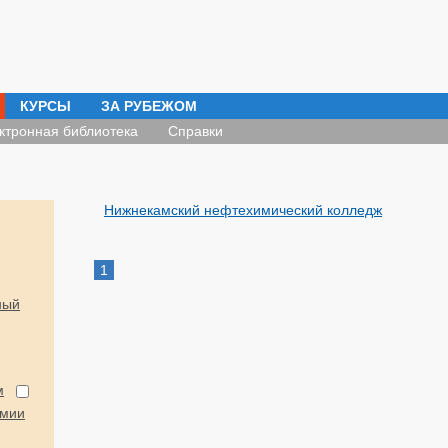
КУРСЫ
ЗА РУБЕЖОМ
ктронная библиотека
Справки
Нижнекамский нефтехимический колледж
1
ный
:
м
рмии