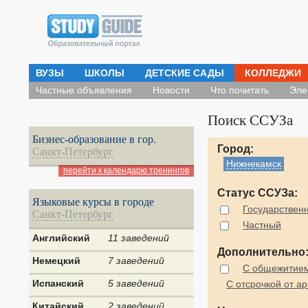
ВУЗЫ
ШКОЛЫ
ДЕТСКИЕ САДЫ
КОЛЛЕДЖИ
Частные объявления
Новости
Что почитать
Эле
Поиск ССУЗа
Бизнес-образование в гор.
Город:
Санкт-Петербург
Нижнекамск
перейти к календарю тренингов
Статус ССУЗа:
Языковые курсы в городе
Государствен
Санкт-Петербург
Частный
Английский
11 заведений
Дополнительно
Немецкий
7 заведений
С общежитие
Испанский
5 заведений
С отсрочкой от а
Китайский
2 заведений