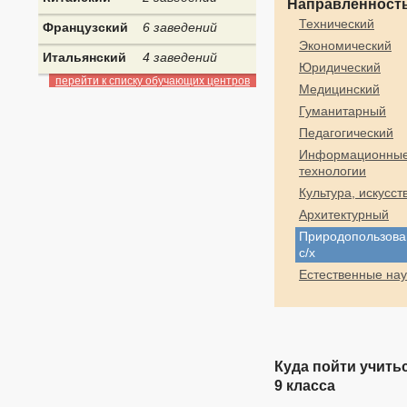
Направленность
Технический
Французский
6 заведений
Экономический
Итальянский
4 заведений
Юридический
перейти к списку обучающих центров
Медицинский
Гуманитарный
Педагогический
Информационны
технологии
Культура, искусст
Архитектурный
Природопользова
с/х
Естественные нау
Куда пойти учить
9 класса