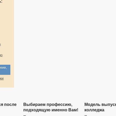
:
е
во
ние,
ки
ся после
Выбираем профессию,
Модель выпус
подходящую именно Вам!
колледжа