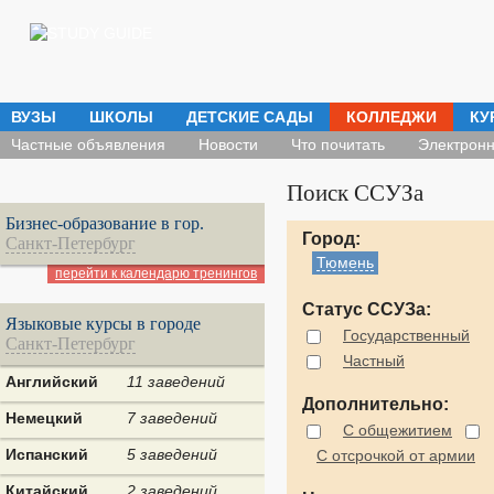
ВУЗЫ
ШКОЛЫ
ДЕТСКИЕ САДЫ
КОЛЛЕДЖИ
КУ
Частные объявления
Новости
Что почитать
Электронн
Поиск ССУЗа
Бизнес-образование в гор.
Город:
Санкт-Петербург
Тюмень
перейти к календарю тренингов
Статус ССУЗа:
Языковые курсы в городе
Государственный
Санкт-Петербург
Частный
Английский
11 заведений
Дополнительно:
Немецкий
7 заведений
С общежитием
Испанский
5 заведений
С отсрочкой от армии
Китайский
2 заведений