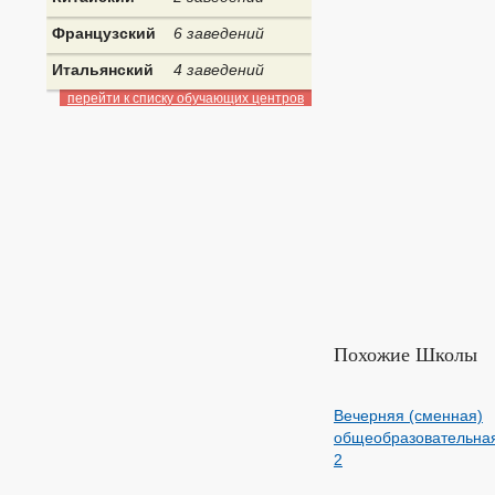
Французский
6 заведений
Итальянский
4 заведений
перейти к списку обучающих центров
Похожие Школы
Вечерняя (сменная)
общеобразовательна
2