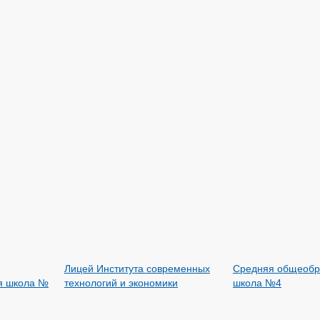
Лицей Института современных
Cредняя общеобр
я школа №
технологий и экономики
школа №4