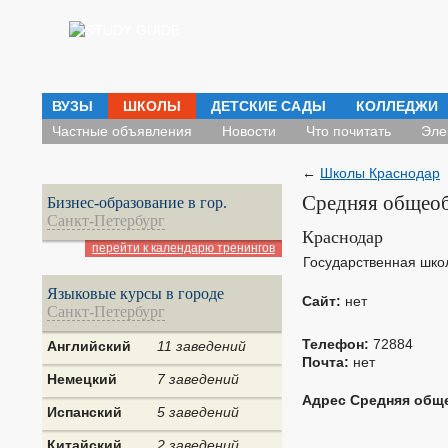
ВУЗЫ
ШКОЛЫ
ДЕТСКИЕ САДЫ
КОЛЛЕДЖИ
Частные объявления
Новости
Что почитать
Эле
←
Школы Краснодар
Cредняя общеоб
Бизнес-образование в гор.
Санкт-Петербург
Краснодар
перейти к календарю тренингов
Государственная шко
Языковые курсы в городе
Сайт:
нет
Санкт-Петербург
Телефон:
72884
Английский
11 заведений
Почта:
нет
Немецкий
7 заведений
Адрес Cредняя общ
Испанский
5 заведений
Китайский
2 заведений