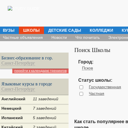
ВУЗЫ
ШКОЛЫ
ДЕТСКИЕ САДЫ
КОЛЛЕДЖИ
КУ
Частные объявления
Новости
Что почитать
Электронн
Поиск Школы
Бизнес-образование в гор.
Город:
Санкт-Петербург
Псков
перейти к календарю тренингов
Статус школы:
Языковые курсы в городе
Государственная
Санкт-Петербург
Частная
Английский
11 заведений
Немецкий
7 заведений
Испанский
5 заведений
Как стать популярнее 
Китайский
2 заведений
школе