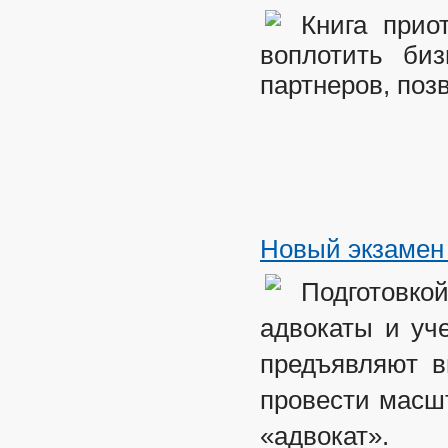
Книга прио
воплотить би
партнеров, поз
Новый экзамен 
Подготовк
адвокаты и уч
предъявляют в
провести масш
«адвокат».