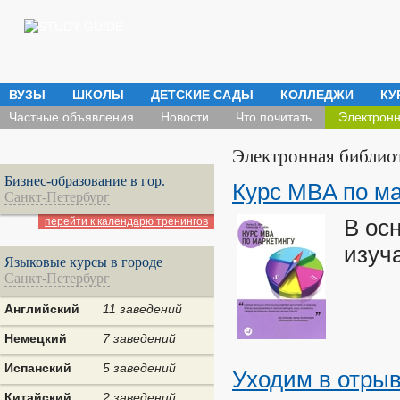
ВУЗЫ
ШКОЛЫ
ДЕТСКИЕ САДЫ
КОЛЛЕДЖИ
КУ
Частные объявления
Новости
Что почитать
Электронн
Электронная библио
Бизнес-образование в гор.
Курс MBA по ма
Санкт-Петербург
перейти к календарю тренингов
В ос
изуч
Языковые курсы в городе
Санкт-Петербург
Английский
11 заведений
Немецкий
7 заведений
Испанский
5 заведений
Уходим в отры
Китайский
2 заведений