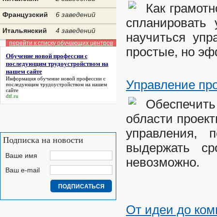
Как грамотн
Французский
6 заведений
спланировать 
Итальянский
4 заведений
научиться упр
перейти к списку обучающих центров
простые, но эф
Обучение новой профессии с
последующим трудоустройством на
нашем сайте
Информация
обучение новой профессии с
Управление про
последующим трудоустройством на нашем
сайте
dtf.ru
Обеспечить
области проект
управления, 
Подписка на новости
выдержать ср
Ваше имя
невозможно.
Ваш e-mail
От идеи до ком