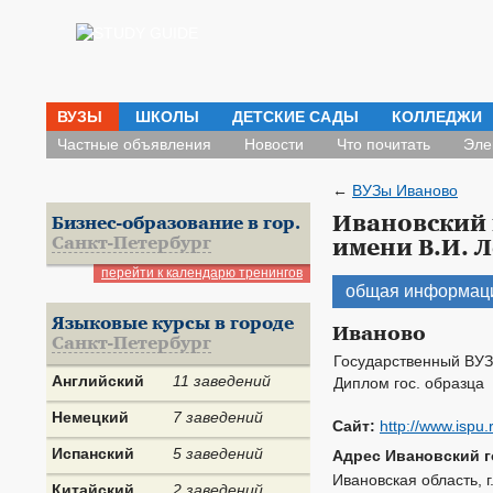
ВУЗЫ
ШКОЛЫ
ДЕТСКИЕ САДЫ
КОЛЛЕДЖИ
Частные объявления
Новости
Что почитать
Эле
←
ВУЗы Иваново
Ивановский 
Бизнес-образование в гор.
Санкт-Петербург
имени В.И. 
перейти к календарю тренингов
общая информац
Языковые курсы в городе
Иваново
Санкт-Петербург
Государственный ВУЗ
Английский
11 заведений
Диплом гос. образца
Немецкий
7 заведений
Сайт:
http://www.ispu.
Испанский
5 заведений
Адрес Ивановский г
Ивановская область, г
Китайский
2 заведений