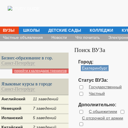
ВУЗЫ
ШКОЛЫ
ДЕТСКИЕ САДЫ
КОЛЛЕДЖИ
КУ
Частные объявления
Новости
Что почитать
Электронн
Поиск ВУЗа
Бизнес-образование в гор.
Город:
Санкт-Петербург
Екатеринбург
перейти к календарю тренингов
Статус ВУЗа:
Языковые курсы в городе
Государственный
Санкт-Петербург
Частный
Английский
11 заведений
Дополнительно:
Немецкий
7 заведений
С общежитием
Испанский
5 заведений
С отсрочкой от армии
Китайский
2 заведений