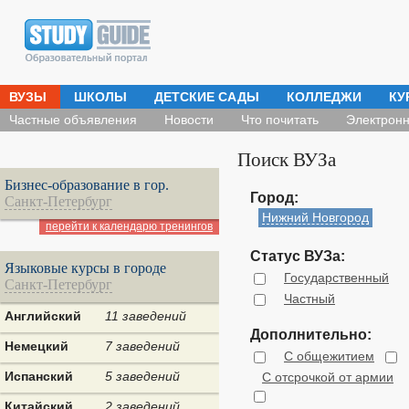
ВУЗЫ
ШКОЛЫ
ДЕТСКИЕ САДЫ
КОЛЛЕДЖИ
КУ
Частные объявления
Новости
Что почитать
Электронн
Поиск ВУЗа
Бизнес-образование в гор.
Город:
Санкт-Петербург
Нижний Новгород
перейти к календарю тренингов
Статус ВУЗа:
Языковые курсы в городе
Государственный
Санкт-Петербург
Частный
Английский
11 заведений
Дополнительно:
Немецкий
7 заведений
С общежитием
Испанский
5 заведений
С отсрочкой от армии
Китайский
2 заведений