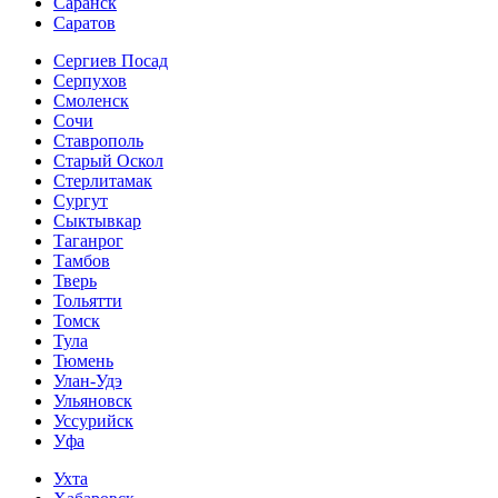
Саранск
Саратов
Сергиев Посад
Серпухов
Смоленск
Сочи
Ставрополь
Старый Оскол
Стерлитамак
Сургут
Сыктывкар
Таганрог
Тамбов
Тверь
Тольятти
Томск
Тула
Тюмень
Улан-Удэ
Ульяновск
Уссурийск
Уфа
Ухта