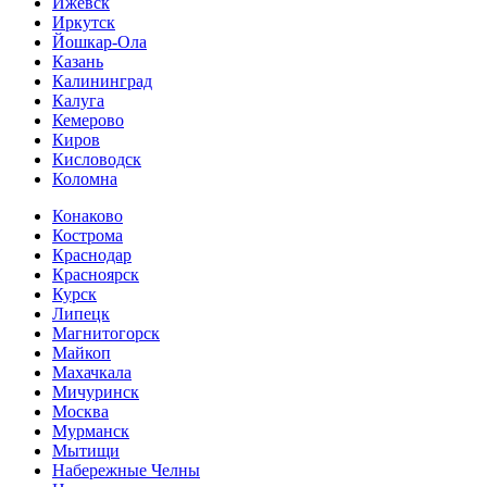
Ижевск
Иркутск
Йошкар-Ола
Казань
Калининград
Калуга
Кемерово
Киров
Кисловодск
Коломна
Конаково
Кострома
Краснодар
Красноярск
Курск
Липецк
Магнитогорск
Майкоп
Махачкала
Мичуринск
Москва
Мурманск
Мытищи
Набережные Челны