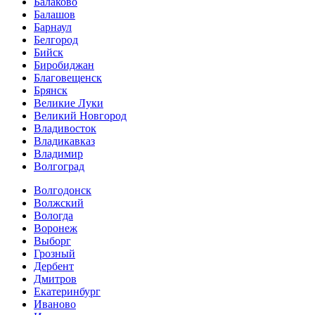
Балаково
Балашов
Барнаул
Белгород
Бийск
Биробиджан
Благовещенск
Брянск
Великие Луки
Великий Новгород
Владивосток
Владикавказ
Владимир
Волгоград
Волгодонск
Волжский
Вологда
Воронеж
Выборг
Грозный
Дербент
Дмитров
Екатеринбург
Иваново