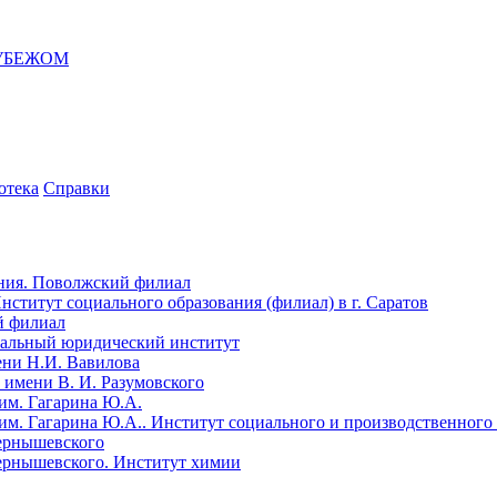
РУБЕЖОМ
отека
Справки
ния. Поволжский филиал
ститут социального образования (филиал) в г. Саратов
й филиал
ональный юридический институт
ени Н.И. Вавилова
имени В. И. Разумовского
им. Гагарина Ю.А.
им. Гагарина Ю.А.. Институт социального и производственног
Чернышевского
Чернышевского. Институт химии