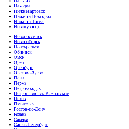
Нальчик
Находка
Нижневартовск
Нижний Новгород
Нижний Тагил
Новокузнецк
Новороссийск
Новосибирск
Новоуральск
Обнинск
Омск
Орел
Оренбург
Орехово-Зуево
Пенза
Пермь
Петрозаводск
Петропавловск-Камчатский
Псков
Пятигорск
Ростов-на-Дону
Рязань
Самара
Санкт-Петербург