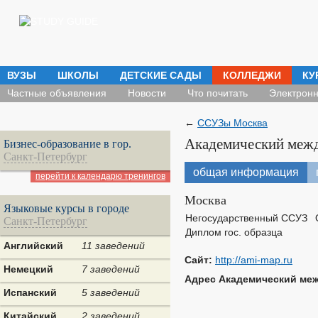
ВУЗЫ
ШКОЛЫ
ДЕТСКИЕ САДЫ
КОЛЛЕДЖИ
КУ
Частные объявления
Новости
Что почитать
Электронн
←
ССУЗы Москва
Академический меж
Бизнес-образование в гор.
Санкт-Петербург
общая информация
перейти к календарю тренингов
Москва
Языковые курсы в городе
Негосударственный ССУЗ
Санкт-Петербург
Диплом гос. образца
Английский
11 заведений
Сайт:
http://ami-map.ru
Немецкий
7 заведений
Адрес Академический меж
Испанский
5 заведений
Китайский
2 заведений