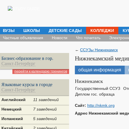
ВУЗЫ
ШКОЛЫ
ДЕТСКИЕ САДЫ
КОЛЛЕДЖИ
КУ
Частные объявления
Новости
Что почитать
Электронн
←
ССУЗы Нижнекамск
Нижнекамский меди
Бизнес-образование в гор.
Санкт-Петербург
общая информация
перейти к календарю тренингов
Нижнекамск
Языковые курсы в городе
Государственный ССУЗ
От
Санкт-Петербург
Диплом гос. образца
Английский
11 заведений
Сайт:
http://nkmk.org
Немецкий
7 заведений
Адрес Нижнекамский мед
Испанский
5 заведений
Китайский
2 заведений