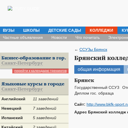
ВУЗЫ
ШКОЛЫ
ДЕТСКИЕ САДЫ
КОЛЛЕДЖИ
КУ
Частные объявления
Новости
Что почитать
Электронн
←
ССУЗы Брянск
Брянский колле
Бизнес-образование в гор.
Санкт-Петербург
общая информация
перейти к календарю тренингов
Брянск
Языковые курсы в городе
Государственный ССУЗ
От
Санкт-Петербург
Диплом гос. образца
Английский
11 заведений
Сайт:
http://www.bkfk-sport.
Немецкий
7 заведений
Адрес Брянский колледж 
Испанский
5 заведений
Китайский
2 заведений