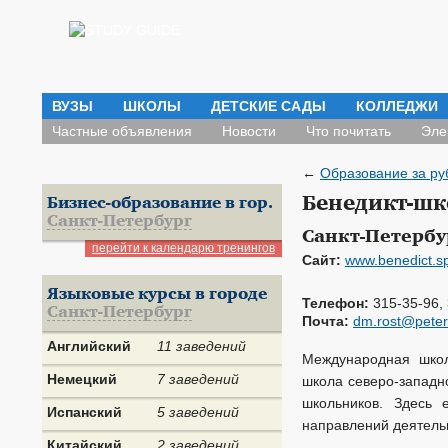
ВУЗЫ
ШКОЛЫ
ДЕТСКИЕ САДЫ
КОЛЛЕДЖИ
Частные объявления
Новости
Что почитать
Эле
←
Образование за ру
Бенедикт-шк
Бизнес-образование в гор.
Санкт-Петербург
Санкт-Петербу
перейти к календарю тренингов
Сайт:
www.benedict.s
Языковые курсы в городе
Телефон:
315-35-96,
Санкт-Петербург
Почта:
dm.rost@peterl
Английский
11 заведений
Международная школ
Немецкий
7 заведений
школа северо-западн
школьников. Здесь 
Испанский
5 заведений
направлений деятельн
Китайский
2 заведений