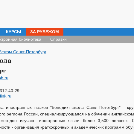
КУРСЫ
ЗА РУБЕЖОМ
ктронная библиотека
Справки
бежом Санкт-Петербург
ола
рг
pb.ru
 312-40-29
ink.ru
а иностранных языков "Бенедикт-школа Санкт-Пететбург" - кр
ого региона России, специализирующаяся на обучении английском
ежегодно изучают иностранные языки более 3,500 человек. 
ости - организация краткосрочных и академических программ обу