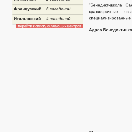
"Бенедикт-школа Са
Французский
6 заведений
краткосрочные я
специализированные 
Итальянский
4 заведений
перейти к списку обучающих центров
Адрес Бенедикт-шко