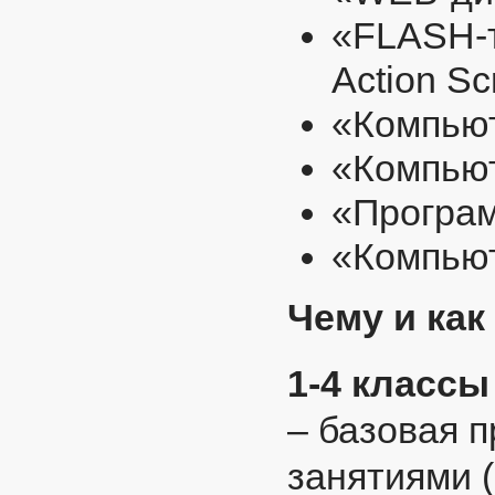
«FLASH-т
Action Scr
«Компьют
«Компьют
«Програм
«Компьют
Чему и как
1-4 классы
– базовая 
занятиями 