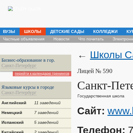
ВУЗЫ
ШКОЛЫ
ДЕТСКИЕ САДЫ
КОЛЛЕДЖИ
КУ
Частные объявления
Новости
Что почитать
Электронн
←
Школы С
Бизнес-образование в гор.
Санкт-Петербург
Лицей № 590
перейти к календарю тренингов
Санкт-Пет
Языковые курсы в городе
Санкт-Петербург
Государственная школа
Английский
11 заведений
Сайт:
www.l
Немецкий
7 заведений
Испанский
5 заведений
Телефон:
Китайский
2 заведений