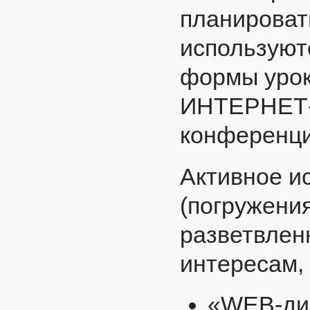
планировать
используют
формы уроко
ИНТЕРНЕТ-ур
конференци
Активное и
(погружения
разветвленн
интересам, 
«WEB-ди