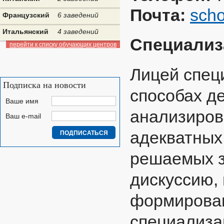
Почта:
sch
Французский
6 заведений
Итальянский
4 заведений
Специализ
перейти к списку обучающих центров
Лицей спец
Подписка на новости
способах де
Ваше имя
анализиров
Ваш e-mail
адекватных
решаемых з
дискуссию,
формирован
специализа