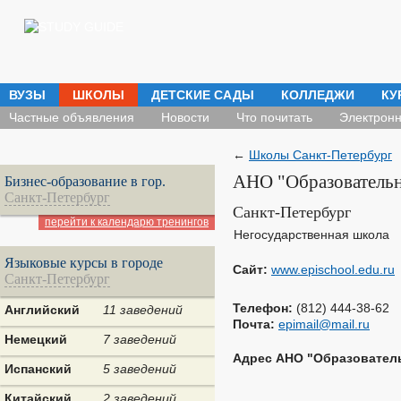
ВУЗЫ
ШКОЛЫ
ДЕТСКИЕ САДЫ
КОЛЛЕДЖИ
КУ
Частные объявления
Новости
Что почитать
Электронн
←
Школы Санкт-Петербург
АНО "Образовательн
Бизнес-образование в гор.
Санкт-Петербург
Санкт-Петербург
перейти к календарю тренингов
Негосударственная школа
Языковые курсы в городе
Сайт:
www.epischool.edu.ru
Санкт-Петербург
Телефон:
(812) 444-38-62
Английский
11 заведений
Почта:
epimail@mail.ru
Немецкий
7 заведений
Адрес АНО "Образователь
Испанский
5 заведений
Китайский
2 заведений