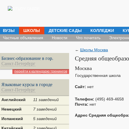
ВУЗЫ
ШКОЛЫ
ДЕТСКИЕ САДЫ
КОЛЛЕДЖИ
КУ
Частные объявления
Новости
Что почитать
Электронн
←
Школы Москва
Cредняя общеобразо
Бизнес-образование в гор.
Санкт-Петербург
Москва
перейти к календарю тренингов
Государственная школа
Языковые курсы в городе
Сайт:
нет
Санкт-Петербург
Телефон:
(495) 469-4658
Английский
11 заведений
Почта:
нет
Немецкий
7 заведений
Адрес Cредняя общеобра
Испанский
5 заведений
Китайский
2 заведений