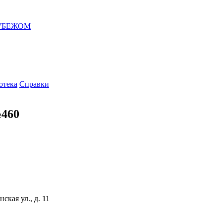
РУБЕЖОМ
отека
Справки
№460
ская ул., д. 11