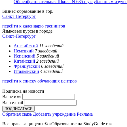
Общеобразовательная Школа N 635 с углубленным изучен
Бизнес-образование в гор.
Санкт-Петербург
перейти к календарю тренингов
Языковые курсы в городе
Санкт-Петербург
Английский
11 заведений
Немецкий
7 заведений
Испанский
5 заведений
Китайский
2 заведений
Французский
6 заведений
Итальянский
4 заведений
перейти к списку обучающих центров
Подписка на новости
Ваше имя
Ваш e-mail
Обратная связь
Добавить учреждение
Реклама
Все права защищены © «Образование на StudyGuide.ru»