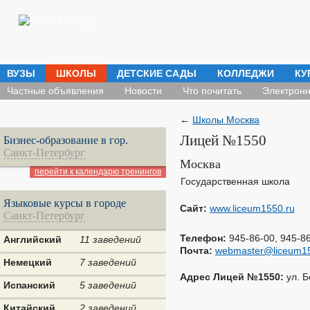
ВУЗЫ
ШКОЛЫ
ДЕТСКИЕ САДЫ
КОЛЛЕДЖИ
КУ
Частные объявления
Новости
Что почитать
Электронн
←
Школы Москва
Лицей №1550
Бизнес-образование в гор.
Санкт-Петербург
Москва
перейти к календарю тренингов
Государственная школа
Языковые курсы в городе
Сайт:
www.liceum1550.ru
Санкт-Петербург
Телефон:
945-86-00, 945-8
Английский
11 заведений
Почта:
webmaster@liceum15
Немецкий
7 заведений
Адрес Лицей №1550:
ул. Б
Испанский
5 заведений
Китайский
2 заведений