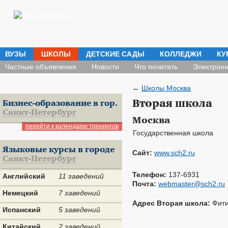
ВУЗЫ
ШКОЛЫ
ДЕТСКИЕ САДЫ
КОЛЛЕДЖИ
КУ
Частные объявления
Новости
Что почитать
Электронн
←
Школы Москва
Вторая школа
Бизнес-образование в гор.
Санкт-Петербург
Москва
перейти к календарю тренингов
Государственная школа
Языковые курсы в городе
Сайт:
www.sch2.ru
Санкт-Петербург
Телефон:
137-6931
Английский
11 заведений
Почта:
webmaster@sch2.ru
Немецкий
7 заведений
Адрес Вторая школа:
Фити
Испанский
5 заведений
Китайский
2 заведений