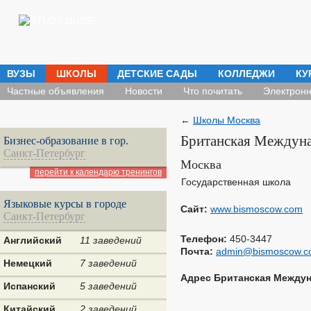
ВУЗЫ
ШКОЛЫ
ДЕТСКИЕ САДЫ
КОЛЛЕДЖИ
КУ
Частные объявления
Новости
Что почитать
Электронн
←
Школы Москва
Британская Междун
Бизнес-образование в гор.
Санкт-Петербург
Москва
перейти к календарю тренингов
Государственная школа
Языковые курсы в городе
Сайт:
www.bismoscow.com
Санкт-Петербург
Телефон:
450-3447
Английский
11 заведений
Почта:
admin@bismoscow.c
Немецкий
7 заведений
Адрес Британская Между
Испанский
5 заведений
Китайский
2 заведений