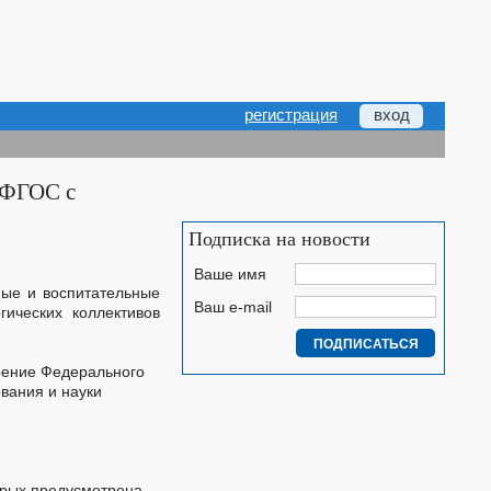
регистрация
вход
 ФГОС с
Подписка на новости
Ваше имя
ные и воспитательные
Ваш e-mail
гических коллективов
рение Федерального
вания и науки
орых предусмотрена