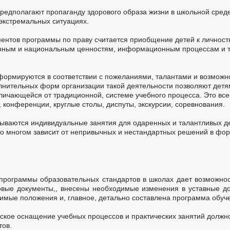
редполагают пропаганду здорового образа жизни в школьной среде
экстремальных ситуациях.
ентов программы по праву считается приобщение детей к личност
рным и национальным ценностям, информационным процессам и т
.
формируются в соответствии с пожеланиями, талантами и возможн
лнительных форм организации такой деятельности позволяют дет
тличающейся от традиционной, системе учебного процесса. Это в
 конференции, круглые столы, диспуты, экскурсии, соревнования.
ываются индивидуальные занятия для одаренных и талантливых де
во многом зависит от непривычных и нестандартных решений в фо
программы образовательных стандартов в школах дает возможнос
вые документы,, внесены необходимые изменения в уставные д
имые положения и, главное, детально составлена программа обуче
кое оснащение учебных процессов и практических занятий должно
тов.