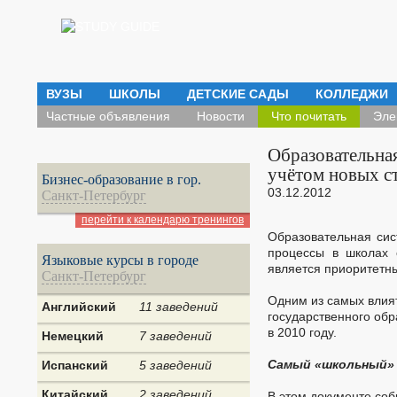
ВУЗЫ
ШКОЛЫ
ДЕТСКИЕ САДЫ
КОЛЛЕДЖИ
Частные объявления
Новости
Что почитать
Эле
Образовательна
учётом новых с
Бизнес-образование в гор.
03.12.2012
Санкт-Петербург
перейти к календарю тренингов
Образовательная сис
процессы в школах с
Языковые курсы в городе
является приоритетн
Санкт-Петербург
Одним из самых влия
Английский
11 заведений
государственного обр
в 2010 году.
Немецкий
7 заведений
Самый «школьный»
Испанский
5 заведений
Китайский
2 заведений
В этом документе со