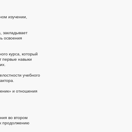
ном изучении,
, закладывает
нь освоения
ного курса, который
т первые навыки
их.
елостности учебного
актора.
ченик» и отношения
ния во втором
 к продолжению