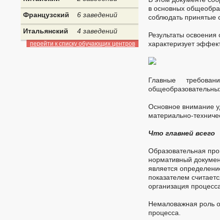
в основных общеобра
Французский
6 заведений
соблюдать принятые с
Итальянский
4 заведений
Результаты освоения
характеризует эффект
перейти к списку обучающих центров
Главные требова
общеобразовательных
Основное внимание у
материально-техничес
Что главней всего
Образовательная прог
нормативный документ
является определени
показателем считает
организация процесса
Немаловажная роль о
процесса.