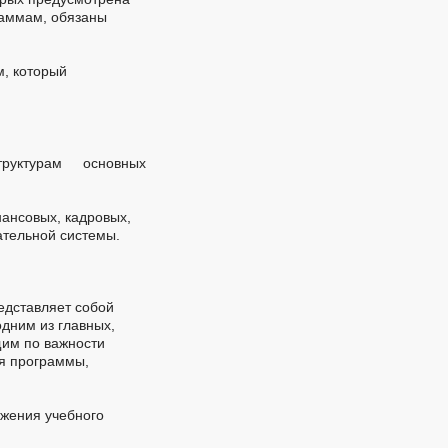
раммам, обязаны
, который
уктурам основных
ансовых, кадровых,
ательной системы.
едставляет собой
одним из главных,
щим по важности
ия программы,
лжения учебного