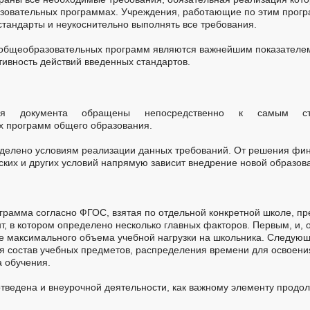
зовательных программах. Учреждения, работающие по этим прог
тандарты и неукоснительно выполнять все требования.
 общеобразовательных программ являются важнейшим показателем
ивность действий введенных стандартов.
ния документа обращены непосредственно к самым стр
 программ общего образования.
делено условиям реализации данных требований. От решения фин
ких и других условий напрямую зависит внедрение новой образов
рамма согласно ФГОС, взятая по отдельной конкретной школе, пр
, в котором определено несколько главных факторов. Первым, и, 
е максимального объема учебной нагрузки на школьника. Следую
ся состав учебных предметов, распределения времени для освоен
 обучения.
тведена и внеурочной деятельности, как важному элементу продо