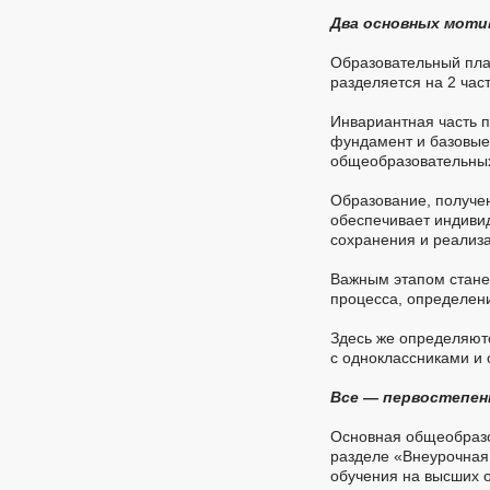
Два основных моти
Образовательный план
разделяется на 2 част
Инвариантная часть 
фундамент и базовые 
общеобразовательны
Образование, получен
обеспечивает индивид
сохранения и реализа
Важным этапом стане
процесса, определени
Здесь же определяютс
с одноклассниками и
Все — первостепен
Основная общеобразо
разделе «Внеурочная
обучения на высших 