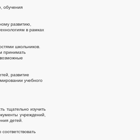
, обучения
ному развитию,
ехнологиям в рамках
остями школьников.
ям принимать
севозможные
тей, развитие
рмировании учебного
ть тщательно изучить
окументы учреждений,
ния детей.
 соответствовать