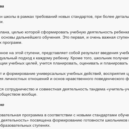
ва
 школы в рамках требований новых стандартов, при более деталь
и.
плана, целью которой сформировать учебную деятельность ребенка
основы дальнейшего обучения. Это первая, и очень важная ступе
х программ.
ное на этой ступени, представляет собой результат введения учеб
уальный подход к каждому ребенку. Кроме того, школьник получае
ции учебных целей, учится планировать, оценивать и планировать 
т и формирование универсальных учебных действий, восприятия ц
я личностных отношений и основ нравственного поведенческого ф
я сотрудничество и совместная деятельность тандема «учитель-у
 обществом вообще.
но
вательная программа в соответствии с новыми стандартами обуче
 деятельность» посвящена формированию готовности школьников
образовательных ступенях.