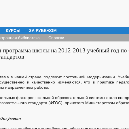
КУРСЫ
ЗА РУБЕЖОМ
ктронная библиотека
Справки
я программа школы на 2012-2013 учебный год по
тандартов
тема в нашей стране подлежит постоянной модернизации. Учеб
ущественно и качественно изменяются, что в практике педаго
ым направлением работы.
тельных факторов школьной образовательной системы стало внед
азовательного стандарта (ФГОС), принятого Министерством образо
 документ
браны все необходимые требования, обязательная реализация кот