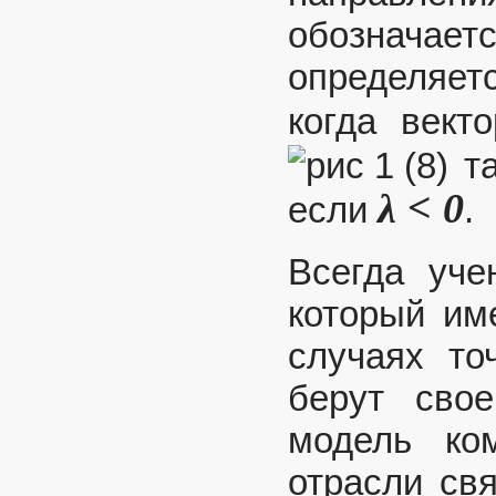
обозначае
определяет
когда век
та
λ < 0
если
.
Всегда уче
который им
случаях то
берут свое
модель ко
отрасли св