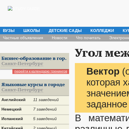
ВУЗЫ
ШКОЛЫ
ДЕТСКИЕ САДЫ
КОЛЛЕДЖИ
КУ
Частные объявления
Новости
Что почитать
Электронн
Угол ме
Бизнес-образование в гор.
Санкт-Петербург
Вектор
(о
перейти к календарю тренингов
которая 
Языковые курсы в городе
Санкт-Петербург
значением
Английский
11 заведений
заданное
Немецкий
7 заведений
В математ
Испанский
5 заведений
различные 
Китайский
2 заведений