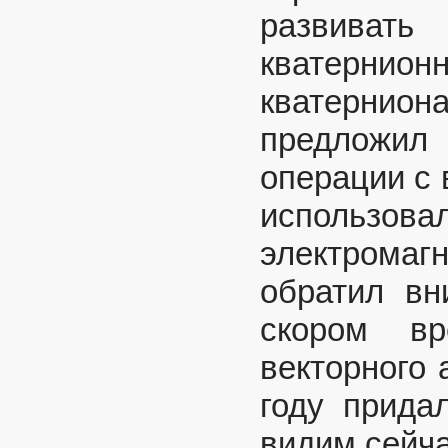
развивать
кватернио
кватернио
предложил
операции с 
использо
электрома
обратил вн
скором в
векторного 
году прида
видим сейча