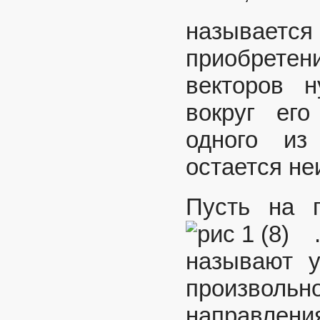
называет
приобретен
векторов 
вокруг ег
одного из
остается н
Пусть на п
.
называют у
произволь
направле