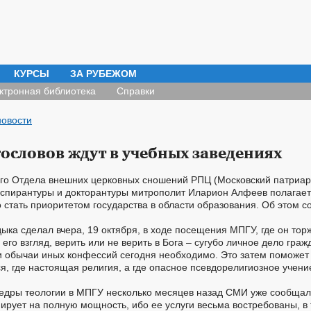
КУРСЫ
ЗА РУБЕЖОМ
ктронная библиотека
Справки
новости
ословов ждут в учебных заведениях
го Отдела внешних церковных сношений РПЦ (Московский патриарх
пирантуры и докторантуры митрополит Иларион Алфеев полагает
стать приоритетом государства в области образования. Об этом 
ыка сделал вчера, 19 октября, в ходе посещения МПГУ, где он тор
его взгляд, верить или не верить в Бога – сугубо личное дело граж
и обычаи иных конфессий сегодня необходимо. Это затем поможе
ся, где настоящая религия, а где опасное псевдорелигиозное учени
едры теологии в МПГУ несколько месяцев назад СМИ уже сообщал
рует на полную мощность, ибо ее услуги весьма востребованы, в 