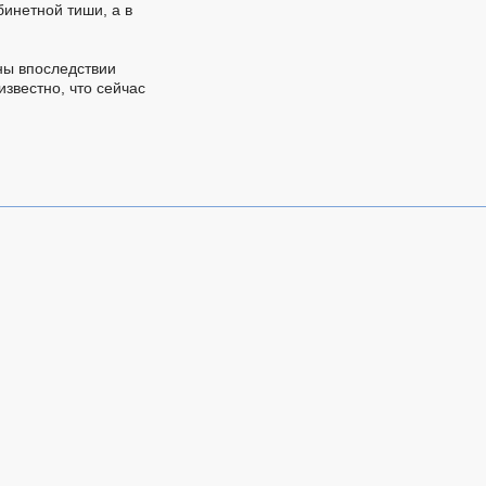
инетной тиши, а в
ны впоследствии
звестно, что сейчас