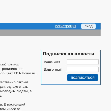
регистрация
вход
Подписка на новости
Ваше имя
ат), ректор
: религиозное
Ваш e-mail
сообщает РИА Новости.
жественно открыл
дан, однако знать
т молодым людям, в
е.
и. В настоящий
том числе за