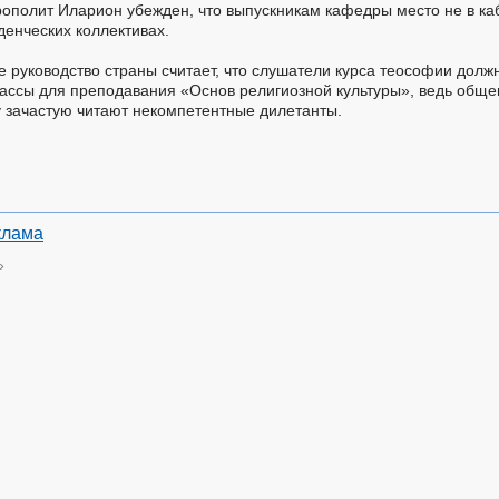
ополит Иларион убежден, что выпускникам кафедры место не в каб
денческих коллективах.
е руководство страны считает, что слушатели курса теософии долж
ассы для преподавания «Основ религиозной культуры», ведь общеи
у зачастую читают некомпетентные дилетанты.
клама
»