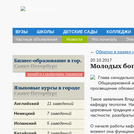
ВУЗЫ
ШКОЛЫ
ДЕТСКИЕ САДЫ
КОЛЛЕДЖИ
Частные объявления
Новости
Что почитать
Эле
←
Обратно в раздел 
20.10.2017
Бизнес-образование в гор.
Молодых бог
Санкт-Петербург
перейти к календарю тренингов
Глава синодально
Общецерковной ас
Языковые курсы в городе
просвещение обязано 
Санкт-Петербург
Такое заявление Влад
Английский
11 заведений
кафедру теологии. На 
церковные традиции 
Немецкий
7 заведений
частности, разобрать
Испанский
5 заведений
О начале работы каф
момент она функциони
Китайский
2 заведений