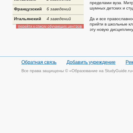
пределами вуза. Митр
шумных детских и сту
Французский
6 заведений
Итальянский
4 заведений
Да и все православно
прийти в школьные кл
перейти к списку обучающих центров
эту новую дисциплин
Обратная связь
Добавить учреждение
Ре
Все права защищены © «Образование на StudyGuide.ru