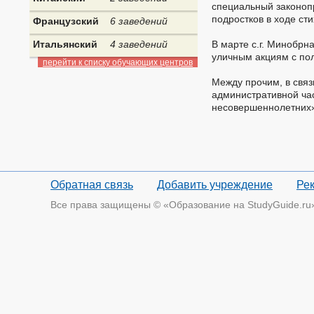
специальный законопр
подростков в ходе ст
Французский
6 заведений
Итальянский
4 заведений
В марте с.г. Минобрн
уличным акциям с по
перейти к списку обучающих центров
Между прочим, в связ
административной ча
несовершеннолетних»
Обратная связь
Добавить учреждение
Ре
Все права защищены © «Образование на StudyGuide.ru