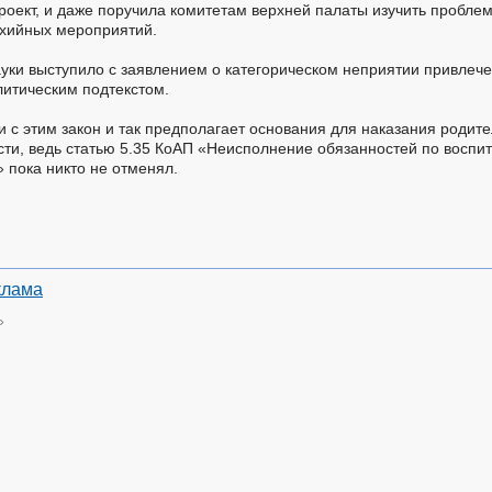
оект, и даже поручила комитетам верхней палаты изучить пробле
ихийных мероприятий.
ауки выступило с заявлением о категорическом неприятии привлеч
литическим подтекстом.
и с этим закон и так предполагает основания для наказания родит
сти, ведь статью 5.35 КоАП «Неисполнение обязанностей по воспи
 пока никто не отменял.
клама
»