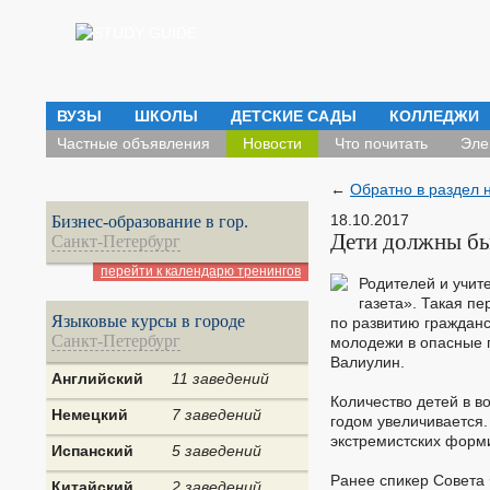
ВУЗЫ
ШКОЛЫ
ДЕТСКИЕ САДЫ
КОЛЛЕДЖИ
Частные объявления
Новости
Что почитать
Эле
←
Обратно в раздел 
18.10.2017
Бизнес-образование в гор.
Дети должны бы
Санкт-Петербург
перейти к календарю тренингов
Родителей и учит
газета». Такая п
Языковые курсы в городе
по развитию гражданс
Санкт-Петербург
молодежи в опасные 
Валиулин.
Английский
11 заведений
Количество детей в в
Немецкий
7 заведений
годом увеличивается.
экстремистских форм
Испанский
5 заведений
Ранее спикер Совета 
Китайский
2 заведений