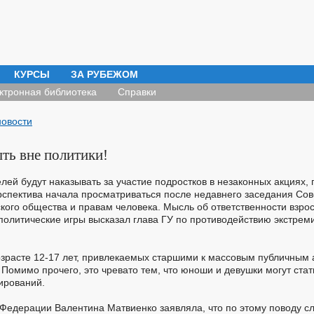
КУРСЫ
ЗА РУБЕЖОМ
ктронная библиотека
Справки
новости
ть вне политики!
елей будут наказывать за участие подростков в незаконных акциях,
ерспектива начала просматриваться после недавнего заседания Сов
кого общества и правам человека. Мысль об ответственности взро
политические игры высказал глава ГУ по противодействию экстре
озрасте 12-17 лет, привлекаемых старшими к массовым публичным 
 Помимо прочего, это чревато тем, что юноши и девушки могут ста
ирований.
Федерации Валентина Матвиенко заявляла, что по этому поводу сл