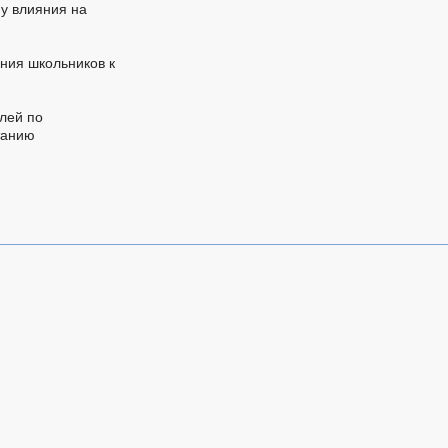
му влияния на
ения школьников к
елей по
танию