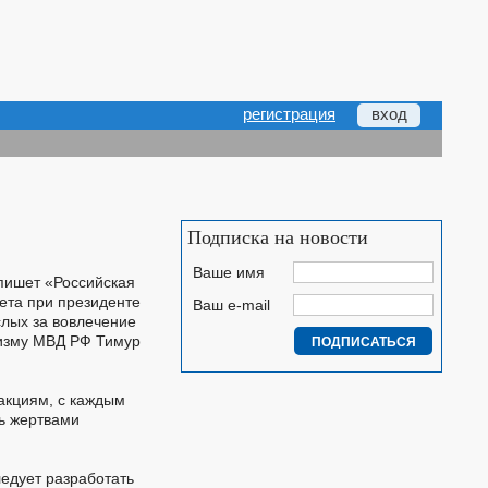
регистрация
вход
Подписка на новости
Ваше имя
 пишет «Российская
ета при президенте
Ваш e-mail
слых за вовлечение
мизму МВД РФ Тимур
акциям, с каждым
ть жертвами
едует разработать