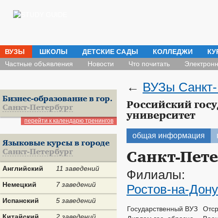
ВУЗЫ
ШКОЛЫ
ДЕТСКИЕ САДЫ
КОЛЛЕДЖИ
КУ
Частные объявления
Новости
Что почитать
Электронн
←
ВУЗы Санкт-
Бизнес-образование в гор.
Российский гос
Санкт-Петербург
университет
перейти к календарю тренингов
общая информация
Языковые курсы в городе
Санкт-Петербург
Санкт-Пете
Английский
11 заведений
Филиалы:
Немецкий
7 заведений
Ростов-на-Дону
Испанский
5 заведений
Государственный ВУЗ
Отср
Китайский
2 заведений