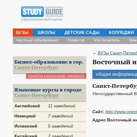
ВУЗЫ
ШКОЛЫ
ДЕТСКИЕ САДЫ
КОЛЛЕДЖИ
Частные объявления
Новости
Что почитать
Эле
←
ВУЗы Санкт-Петер
Восточный и
Бизнес-образование в гор.
Санкт-Петербург
общая информац
перейти к календарю тренингов
Санкт-Петербу
Языковые курсы в городе
Негосударственный 
Санкт-Петербург
Английский
11 заведений
Сайт:
http://www.orient
Немецкий
7 заведений
Адрес Восточный ин
Испанский
5 заведений
Китайский
2 заведений