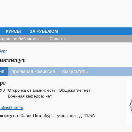
КУРСЫ
ЗА РУБЕЖОМ
ктронная библиотека
Справки
бург
нститут
ия
приемная комиссия
факультеты
рг
ВУЗ
Отсрочка от армии: есть
Общежитие: нет
Военная кафедра: нет
alinstitute.ru
ститут:
г. Санкт-Петербург, Тучков пер., д. 11/5А