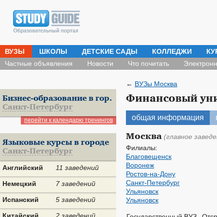
ВУЗЫ
ШКОЛЫ
ДЕТСКИЕ САДЫ
КОЛЛЕДЖИ
КУ
Частные объявления
Новости
Что почитать
Электронн
←
ВУЗы Москва
Финансовый уни
Бизнес-образование в гор.
Санкт-Петербург
общая информация
перейти к календарю тренингов
Москва
(главное заведе
Языковые курсы в городе
Филиалы:
Санкт-Петербург
Благовещенск
Воронеж
Английский
11 заведений
Ростов-на-Дону
Санкт-Петербург
Немецкий
7 заведений
Ульяновск
Испанский
5 заведений
Ульяновск
Китайский
2 заведений
Государственный ВУЗ
Отср