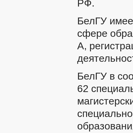
РФ.
БелГУ имее
сфере образ
А, регистр
деятельнос
БелГУ в со
62 специал
магистерск
специально
образования