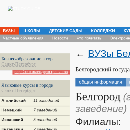
ВУЗЫ
ШКОЛЫ
ДЕТСКИЕ САДЫ
КОЛЛЕДЖИ
КУ
Частные объявления
Новости
Что почитать
Электронн
←
ВУЗы Бе
Бизнес-образование в гор.
Санкт-Петербург
Белгородский госуд
перейти к календарю тренингов
общая информация
Языковые курсы в городе
Санкт-Петербург
Белгород
(
Английский
11 заведений
заведение)
Немецкий
7 заведений
Филиалы:
Испанский
5 заведений
Китайский
2 заведений