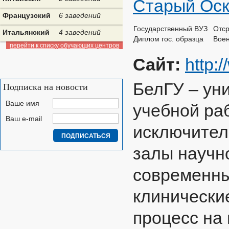
Старый Ос
Французский
6 заведений
Государственный ВУЗ
Отср
Итальянский
4 заведений
Диплом гос. образца
Воен
перейти к списку обучающих центров
Сайт:
http:
БелГУ – уни
Подписка на новости
Ваше имя
учебной ра
Ваш e-mail
исключител
залы научн
современны
клинически
процесс на