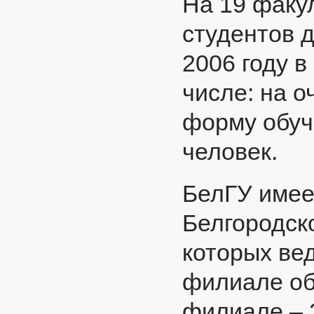
На 19 факу
студентов 
2006 году в
числе: на о
форму обуче
человек.
БелГУ имее
Белгородск
которых ве
филиале об
филиале – 