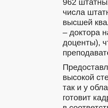
962 штатны
числа штат
высшей ква
– доктора н
доценты), 
преподават
Предоставл
высокой ст
так и у обл
готовит кад
в соответс