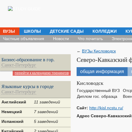
ВУЗЫ
ШКОЛЫ
ДЕТСКИЕ САДЫ
КОЛЛЕДЖИ
КУ
Частные объявления
Новости
Что почитать
Электронн
←
ВУЗы Кисловодск
Северо-Кавказский 
Бизнес-образование в гор.
Санкт-Петербург
общая информация
перейти к календарю тренингов
Кисловодск
Языковые курсы в городе
Государственный ВУЗ
Отср
Санкт-Петербург
Диплом гос. образца
Воен
Английский
11 заведений
Сайт:
http://kisl.ncstu.ru/
Немецкий
7 заведений
Адрес Северо-Кавказский
Испанский
5 заведений
Китайский
2 заведений