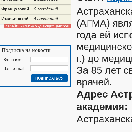
Астраханск
Французский
6 заведений
Итальянский
4 заведений
(АГМА) явл
перейти к списку обучающих центров
года ей исп
медицинско
Подписка на новости
г.) до медиц
Ваше имя
За 85 лет с
Ваш e-mail
врачей.
Адрес Аст
академия:
Астраханска