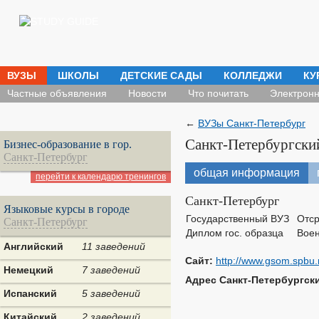
ВУЗЫ
ШКОЛЫ
ДЕТСКИЕ САДЫ
КОЛЛЕДЖИ
КУ
Частные объявления
Новости
Что почитать
Электронн
←
ВУЗы Санкт-Петербург
Санкт-Петербургски
Бизнес-образование в гор.
Санкт-Петербург
общая информация
перейти к календарю тренингов
Санкт-Петербург
Языковые курсы в городе
Государственный ВУЗ
Отср
Санкт-Петербург
Диплом гос. образца
Воен
Английский
11 заведений
Сайт:
http://www.gsom.spbu.
Немецкий
7 заведений
Адрес Санкт-Петербургск
Испанский
5 заведений
Китайский
2 заведений