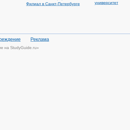
университет
Филиал в Санкт-Петербурге
чреждение
Реклама
 на StudyGuide.ru»