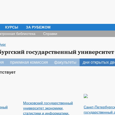
КУРСЫ
ЗА РУБЕЖОМ
ктронная библиотека
Справки
бург
бургский государственный университет
ия
приемная комиссия
факультеты
дни открытых д
тствует
Московский государственный
рный
Санкт-Петербургс
университет экономики,
государственный 
статистики и информатики.