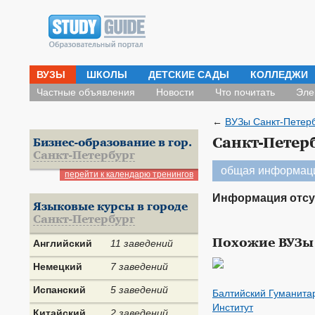
ВУЗЫ
ШКОЛЫ
ДЕТСКИЕ САДЫ
КОЛЛЕДЖИ
Частные объявления
Новости
Что почитать
Эле
←
ВУЗы Санкт-Петер
Санкт-Петер
Бизнес-образование в гор.
Санкт-Петербург
общая информац
перейти к календарю тренингов
Информация отсу
Языковые курсы в городе
Санкт-Петербург
Похожие ВУЗы
Английский
11 заведений
Немецкий
7 заведений
Испанский
5 заведений
Балтийский Гуманита
Институт
Китайский
2 заведений