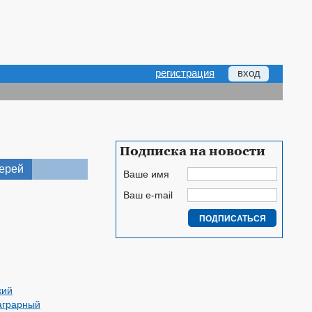
регистрация
вход
Подписка на новости
верей
Ваше имя
Ваш e-mail
кий
аграрный