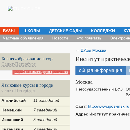
ВУЗЫ
ШКОЛЫ
ДЕТСКИЕ САДЫ
КОЛЛЕДЖИ
КУ
Частные объявления
Новости
Что почитать
Электронн
←
ВУЗы Москва
Институт практическ
Бизнес-образование в гор.
Санкт-Петербург
общая информация
перейти к календарю тренингов
Москва
Языковые курсы в городе
Негосударственный ВУЗ
От
Санкт-Петербург
Во
Английский
11 заведений
Сайт:
http://www.ipos-msk.ru
Немецкий
7 заведений
Адрес Институт практиче
Испанский
5 заведений
Китайский
2 заведений