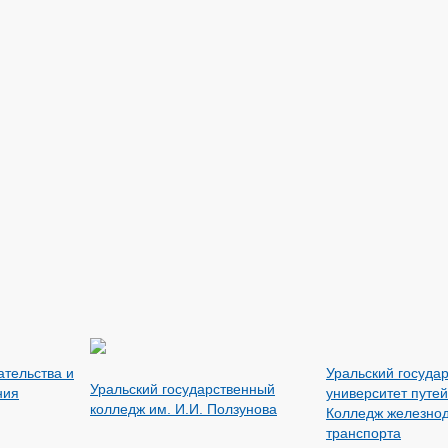
тельства и
Уральский госуда
Уральский государственный
ния
университет путе
колледж им. И.И. Ползунова
Колледж железно
транспорта