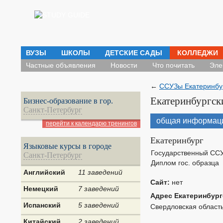
ВУЗЫ
ШКОЛЫ
ДЕТСКИЕ САДЫ
КОЛЛЕДЖИ
Частные объявления
Новости
Что почитать
Эле
←
ССУЗы Екатеринбу
Екатеринбургск
Бизнес-образование в гор.
Санкт-Петербург
общая информац
перейти к календарю тренингов
Екатеринбург
Языковые курсы в городе
Государственный СС
Санкт-Петербург
Диплом гос. образца
Английский
11 заведений
Сайт:
нет
Немецкий
7 заведений
Адрес Екатеринбург
Испанский
5 заведений
Свердловская область, 
Китайский
2 заведений