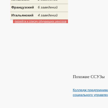
Французский
6 заведений
Итальянский
4 заведений
перейти к списку обучающих центров
Похожие ССУЗы
Колледж предпринима
социального управле