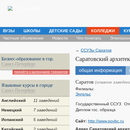
ВУЗЫ
ШКОЛЫ
ДЕТСКИЕ САДЫ
КОЛЛЕДЖИ
КУ
Частные объявления
Новости
Что почитать
Электронн
←
ССУЗы Саратов
Саратовский архите
Бизнес-образование в гор.
Санкт-Петербург
общая информация
перейти к календарю тренингов
Саратов
(главное заведен
Языковые курсы в городе
Филиалы:
Санкт-Петербург
Энгельс
Английский
11 заведений
Государственный ССУЗ
От
Диплом гос. образца
Немецкий
7 заведений
Испанский
5 заведений
Сайт:
http://www.povbc.ru
Адрес Саратовский архит
Китайский
2 заведений